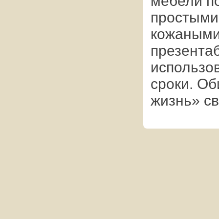
мебели по
простыми
кожаными.
презента
использов
сроки. Об
жизнь» св