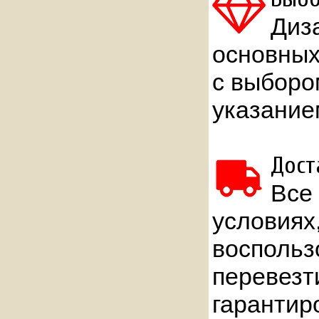
Диз
основных
с выборо
указание
Дост
Все
условиях
воспольз
перевезт
гарантир