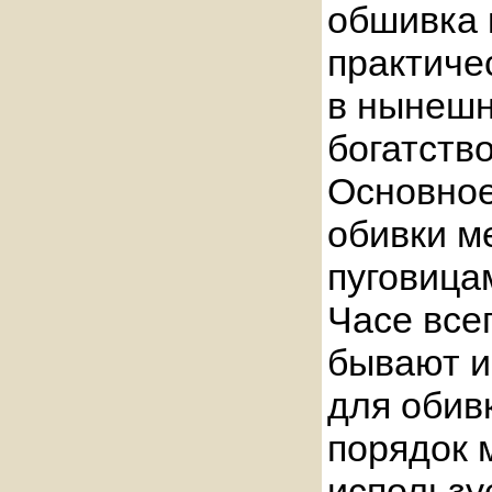
обшивка 
практичес
в нынешн
богатство
Основно
обивки м
пуговица
Часе все
бывают и
для обив
порядок 
использу