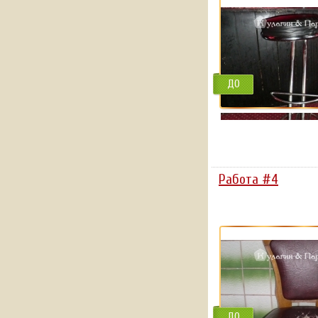
ДО
Работа #4
ДО